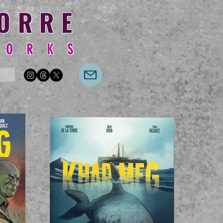
TORRE
 O R K S