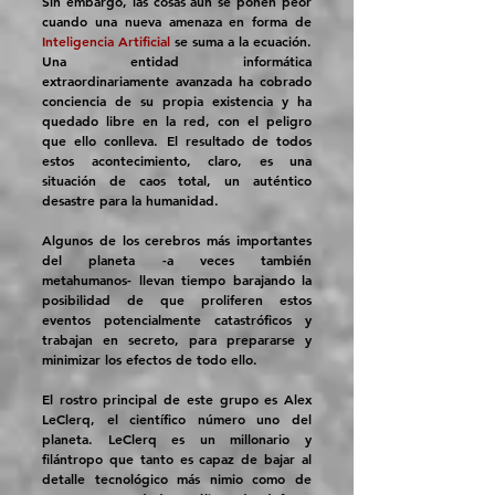
Sin embargo, las cosas aún se ponen peor
cuando una nueva amenaza en forma de
Inteligencia Artificial
se suma a la ecuación.
Una entidad informática
extraordinariamente avanzada ha cobrado
conciencia de su propia existencia y ha
quedado libre en la red, con el peligro
que ello conlleva. El resultado de todos
estos acontecimiento, claro, es una
situación de caos total, un auténtico
desastre para la humanidad.
Algunos de los cerebros más importantes
del planeta -a veces también
metahumanos- llevan tiempo barajando la
posibilidad de que proliferen estos
eventos potencialmente catastróficos y
trabajan en secreto, para prepararse y
minimizar los efectos de todo ello.
El rostro principal de este grupo es Alex
LeClerq, el científico número uno del
planeta. LeClerq es un millonario y
filántropo que tanto es capaz de bajar al
detalle tecnológico más nimio como de