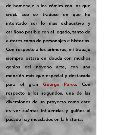
de homenaje a los cómics con los que
crecí. Eso se traduce en que he
intentado ser lo más exhaustivo y
cariñoso posible con el legado, tanto de
autores como de personajes e historias.
Con respecto a los primeros, mi trabajo
siempre estará en deuda con muchos
genios del noveno arte, con una
mención más que especial y destacada
para el gran
George Perez
. Con
respecto a los segundos, una de las
diversiones de un proyecto como este
es ver cuántas influencias y guiños al
pasado hay mezclados en la historia.