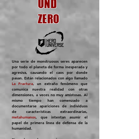
UND
ZERO
Una serie de monstruosos seres aparecen
por todo el planeta de forma inesperada y
agresiva, causando el caos por donde
pasan. Están relacionados con algo llamado
La Fractura
, un extraño fenómeno que
comunica nuestra realidad con otras
dimensiones, a veces no muy amistosas. Al
mismo tiempo han comenzado a
documentarse apariciones de individuos
de características extraordinarias,
metahumanos
, que intentan asumir el
papel de primera linea de defensa de la
humanidad.