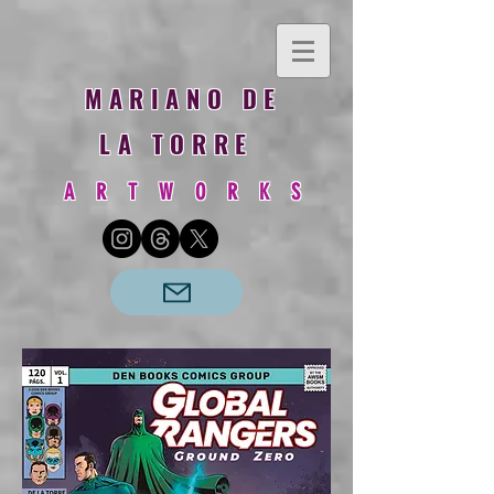
MARIANO DE
LA TORRE
A R T W O R K S