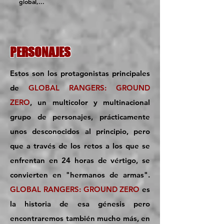
global,...
PERSONAJES
Estos son los protagonistas principales
de
GLOBAL RANGERS: GROUND
ZERO
, un multicolor y multinacional
grupo de personajes, prácticamente
unos desconocidos al principio, pero
que a través de los retos a los que se
enfrentan en 24 horas de vértigo, se
convierten en "hermanos de armas".
GLOBAL RANGERS: GROUND ZERO
es
la historia de esa génesis pero
encontraremos también mucho más, en