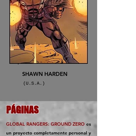
SHAWN HARDEN
(U.S.A.)
PÁGINAS
GLOBAL RANGERS: GROUND ZERO
es
un proyecto completamente personal y