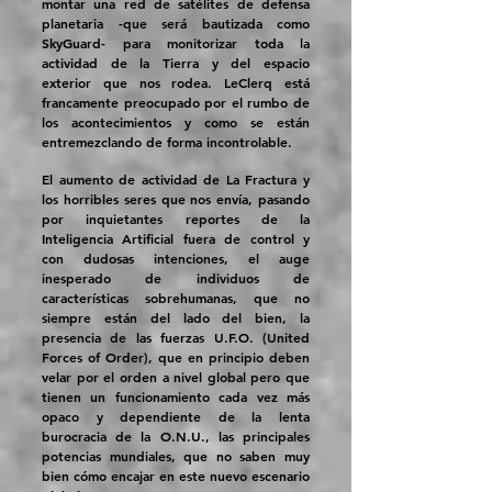
montar una red de satélites de defensa
planetaria -que será bautizada como
SkyGuard- para monitorizar toda la
actividad de la Tierra y del espacio
exterior que nos rodea. LeClerq está
francamente preocupado por el rumbo de
los acontecimientos y como se están
entremezclando de forma incontrolable.
El aumento de actividad de La Fractura y
los horribles seres que nos envía, pasando
por inquietantes reportes de la
Inteligencia Artificial fuera de control y
con dudosas intenciones, el auge
inesperado de individuos de
características sobrehumanas, que no
siempre están del lado del bien, la
presencia de las fuerzas U.F.O. (United
Forces of Order), que en principio deben
velar por el orden a nivel global pero que
tienen un funcionamiento cada vez más
opaco y dependiente de la lenta
burocracia de la O.N.U., las principales
potencias mundiales, que no saben muy
bien cómo encajar en este nuevo escenario